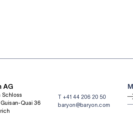
n AG
M
 Schloss
T +41 44 206 20 50
 Guisan-Quai 36
baryon@baryon.com
rich