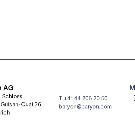
n AG
M
 Schloss
T +41 44 206 20 50
 Guisan-Quai 36
baryon@baryon.com
rich